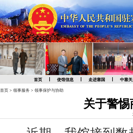
首页
使馆信息
走进塞国
中塞关
首页
>
领事服务
>
领事保护与协助
关于警惕