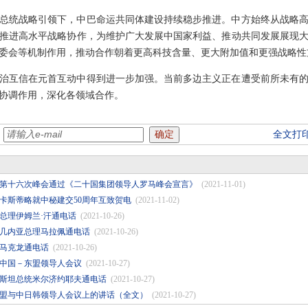
总统战略引领下，中巴命运共同体建设持续稳步推进。中方始终从战略
推进高水平战略协作，为维护广大发展中国家利益、推动共同发展展现
委会等机制作用，推动合作朝着更高科技含量、更大附加值和更强战略性
治互信在元首互动中得到进一步加强。当前多边主义正在遭受前所未有
协调作用，深化各领域合作。
：
全文打
第十六次峰会通过《二十国集团领导人罗马峰会宣言》
(2021-11-01)
卡斯蒂略就中秘建交50周年互致贺电
(2021-11-02)
总理伊姆兰·汗通电话
(2021-10-26)
几内亚总理马拉佩通电话
(2021-10-26)
马克龙通电话
(2021-10-26)
次中国－东盟领导人会议
(2021-10-27)
斯坦总统米尔济约耶夫通电话
(2021-10-27)
东盟与中日韩领导人会议上的讲话（全文）
(2021-10-27)