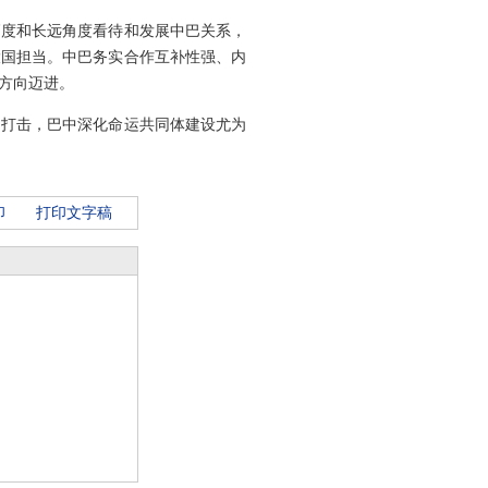
高度和长远角度看待和发展中巴关系，
大国担当。中巴务实合作互补性强、内
方向迈进。
的打击，巴中深化命运共同体建设尤为
印
打印文字稿