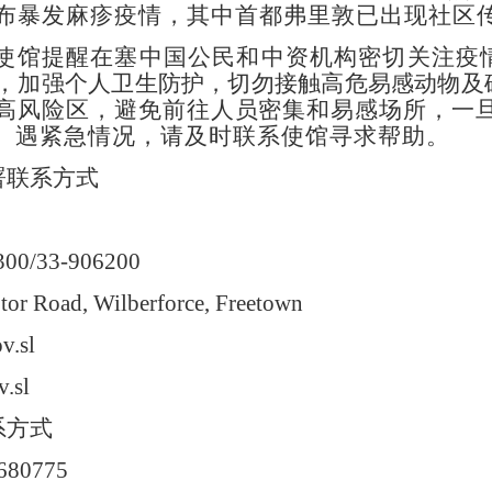
布暴发麻疹疫情，其中首都弗里敦已出现社区
使馆提醒在塞中国公民和中资机构密切关注疫
，
加强个人卫生防护，切勿接触高危易感动物及
高风险区，避免前往人员密集和易感场所，一
。
遇紧急情况，请及时联系使馆寻求帮助。
署联系方式
00/33-906200
 Road, Wilberforce, Freetown
.sl
.sl
系方式
80775