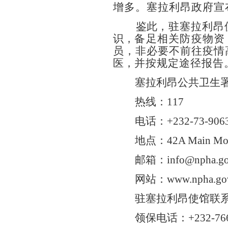
增多。
塞拉利昂政府宣
鉴此，
驻塞拉利昂
识，
备足相关防疫物资
员，非必要不前往疫情
医，
并按规定途径报告
塞拉利昂公共卫生
热线：117
电话：+232-73-9063
地点：42A Main Motor
邮箱：info@npha.gov
网站：www.npha.gov
驻塞拉利昂使馆联
领保电话：+232-766