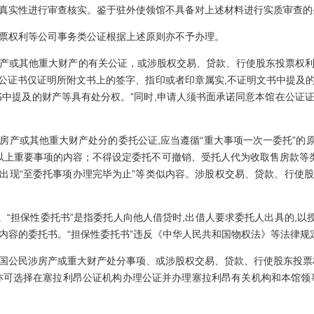
真实性进行审查核实。鉴于驻外使领馆不具备对上述材料进行实质审查的
权利等公司事务类公证根据上述原则亦不予办理。
或其他重大财产的有关公证，或涉股权交易、贷款、行使股东投票权利
“本公证书仅证明所附文书上的签字、指印或者印章属实,不证明文书中提及
书中提及的财产等具有处分权。”同时,申请人须书面承诺同意本馆在公证
或其他重大财产处分的委托公证,应当遵循“重大事项一次一委托”的原
以上重要事项的内容；不得设定委托不可撤销、受托人代为收取售房款等类
不得出现“至委托事项办理完毕为止”等类似内容。涉股权交易、贷款、行使
“担保性委托书”是指委托人向他人借贷时,出借人要求委托人出具的,以授
内容的委托书。“担保性委托书”违反《中华人民共和国物权法》等法律规
公民涉房产或重大财产处分事项、或涉股权交易、贷款、行使股东投票权
亦可选择在塞拉利昂公证机构办理公证并办理塞拉利昂有关机构和本馆领