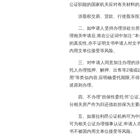
公证职能的国家机关应对有关材料的
涉股权交易、贷款、行使股东投票
二、如申请人坚持办理涉处分房产
理相关申请后,将在公证词中加注:
的真实性,亦不证明文书申请人对文
内用文单位接受等风险。
三、对申请人同意加注办理的涉房产
托人办理抵押、解押、出售等2项或
用”等类似内容;应明确委托期限,
述原则办理。
四、不办理“担保性委托书”公证。
分相关房产作为归还借款担保为主要
五、如塞拉利昂公证机构可为中国
可为相关公证办理领事认证,申请人
书不被国内用文单位接受等风险。