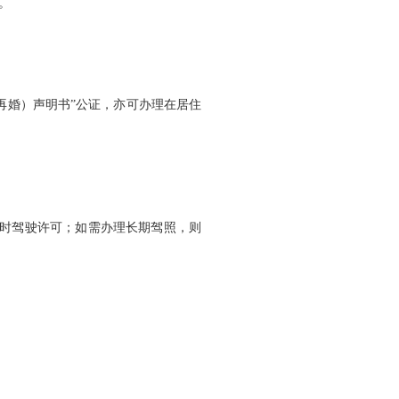
。
再婚）声明书”公证，亦可办理在居住
临时驾驶许可；如需办理长期驾照，则