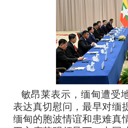
敏昂莱表示，缅甸遭受
表达真切慰问，最早对缅
缅甸的胞波情谊和患难真