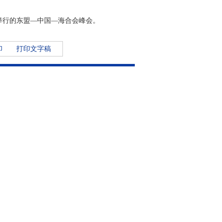
。
举行的东盟—中国—海合会峰会。
印
打印文字稿