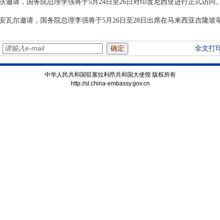
沃邀请，国务院总理李强将于5月24日至26日对印度尼西亚进行正式访问
安瓦尔邀请，国务院总理李强将于5月26日至28日出席在马来西亚吉隆坡
：
全文打
中华人民共和国驻塞拉利昂共和国大使馆 版权所有
http://sl.china-embassy.gov.cn