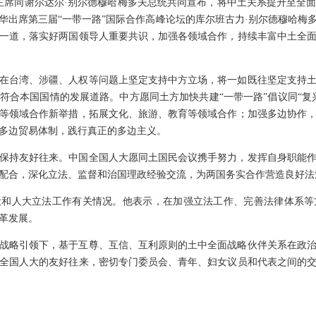
近平主席同谢尔达尔·别尔德穆哈梅多夫总统共同宣布，将中土关系提升至全
来华出席第三届“一带一路”国际合作高峰论坛的库尔班古力·别尔德穆哈梅
一道，落实好两国领导人重要共识，加强各领域合作，持续丰富中土全
在台湾、涉疆、人权等问题上坚定支持中方立场，将一如既往坚定支持
符合本国国情的发展道路。中方愿同土方加快共建“一带一路”倡议同“复
等领域合作新举措，拓展文化、旅游、教育等领域合作；加强多边协作
多边贸易体制，践行真正的多边主义。
保持友好往来。中国全国人大愿同土国民会议携手努力，发挥自身职能
配合，深化立法、监督和治国理政经验交流，为两国务实合作营造良好法
设和人大立法工作有关情况。他表示，在加强立法工作、完善法律体系等
革发展。
战略引领下，基于互尊、互信、互利原则的土中全面战略伙伴关系在政
全国人大的友好往来，密切专门委员会、青年、妇女议员和代表之间的