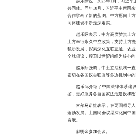
赵乐际说，2023年1月，习
共同体。同年10月，习近平主席同
合作擘画了新的蓝图。中方愿同土方
同体建设不断走深走实。
赵乐际表示，中方高度赞赏土方
土方奉行永久中立政策，支持土方走
稳步发展，探索深化互联互通、农业
全球倡议，捍卫以世贸组织为核心的
赵乐际强调，中土立法机构一直
密切在各国议会联盟等多边机制中的
赵乐际介绍了中国法律体系建
鉴，更好服务各自国家法治建设和改
古尔马诺娃表示，在两国领导人
蓬勃发展。土国民会议愿深化同中国
贡献。
郝明金参加会谈。