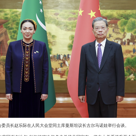
常委会委员长赵乐际在人民大会堂同土库曼斯坦议长古尔马诺娃举行会谈。