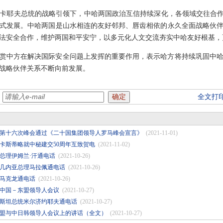
卡耶夫总统的战略引领下，中哈两国政治互信持续深化，各领域交往合作
式发展。中哈两国是山水相连的友好邻邦、唇齿相依的永久全面战略伙
法安全合作，维护两国和平安宁，以多元化人文交流夯实中哈友好根基，
赏中方在解决国际安全问题上发挥的重要作用，表示哈方将持续巩固中
战略伙伴关系不断向前发展。
：
全文打
第十六次峰会通过《二十国集团领导人罗马峰会宣言》
(2021-11-01)
卡斯蒂略就中秘建交50周年互致贺电
(2021-11-02)
总理伊姆兰·汗通电话
(2021-10-26)
几内亚总理马拉佩通电话
(2021-10-26)
马克龙通电话
(2021-10-26)
次中国－东盟领导人会议
(2021-10-27)
斯坦总统米尔济约耶夫通电话
(2021-10-27)
东盟与中日韩领导人会议上的讲话（全文）
(2021-10-27)