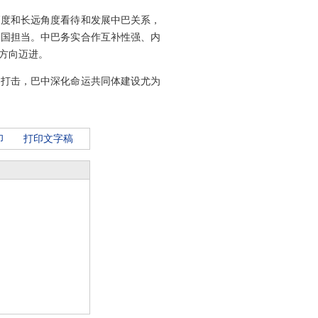
高度和长远角度看待和发展中巴关系，
大国担当。中巴务实合作互补性强、内
方向迈进。
的打击，巴中深化命运共同体建设尤为
印
打印文字稿