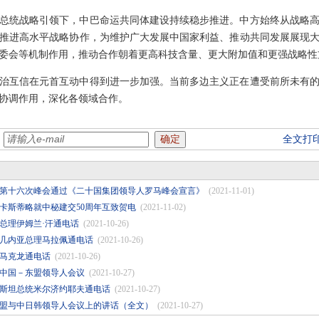
总统战略引领下，中巴命运共同体建设持续稳步推进。中方始终从战略
推进高水平战略协作，为维护广大发展中国家利益、推动共同发展展现
委会等机制作用，推动合作朝着更高科技含量、更大附加值和更强战略性
治互信在元首互动中得到进一步加强。当前多边主义正在遭受前所未有
协调作用，深化各领域合作。
：
全文打
第十六次峰会通过《二十国集团领导人罗马峰会宣言》
(2021-11-01)
卡斯蒂略就中秘建交50周年互致贺电
(2021-11-02)
总理伊姆兰·汗通电话
(2021-10-26)
几内亚总理马拉佩通电话
(2021-10-26)
马克龙通电话
(2021-10-26)
次中国－东盟领导人会议
(2021-10-27)
斯坦总统米尔济约耶夫通电话
(2021-10-27)
东盟与中日韩领导人会议上的讲话（全文）
(2021-10-27)