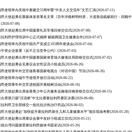
昂使馆举办庆祝中塞建交55周年暨“中非人文交流年”文艺汇演
(2026-07-11)
利昂大使赵勇在塞媒体发表署名文章《百年淬炼鲜明特质，大道致远砥砺前行：回顾中国
》
(2026-07-08)
利昂大使赵勇出席中国援塞礼宾车项目移交仪式
(2026-07-08)
塞拉利昂护理培训中心正式揭牌 赋能两国卫生健康合作
(2026-07-07)
昂使馆举办庆祝中国共产党成立105周年座谈会
(2026-07-04)
昂中资企业签署《反不正当竞争公约》
(2026-07-03)
利昂大使赵勇出席中国援塞国家体育场大修项目局部移交仪式
(2026-07-02)
利昂大使赵勇会见塞议会女性议员小组成员
(2026-06-26)
利昂使馆青年外交官做客塞国家电视台《对话中国》节目
(2026-06-26)
利昂使馆举办端午节使馆开放日活动
(2026-06-22)
利昂使馆青年外交官进校园开展植树活动
(2026-06-16)
利昂大使赵勇出席改善青少年公共服务设施项目物资移交仪式
(2026-06-15)
出席第25届“汉语桥”中文比赛塞拉利昂赛区决赛
(2026-06-08)
塞拉利昂卫生部移交一批抗拉沙热治疗药品
(2026-06-02)
利昂大使赵勇赴“加快提升塞拉利昂新生儿和儿童健康水平”项目现场考察
(2026-05-28)
利昂大使赵勇出席塞议会塞中友好小组成立仪式
(2026-05-21)
使就台湾问题接受塞拉利昂媒体书面采访
(2026-05-20)