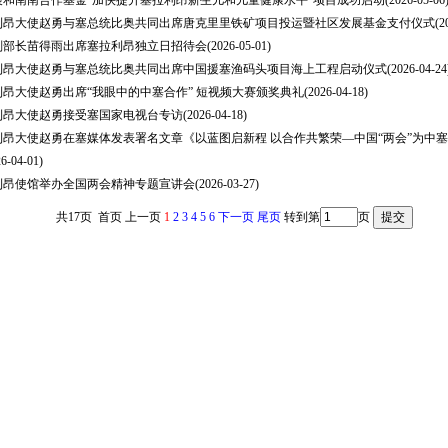
展和南南合作基金“加快提升塞拉利昂新生儿和儿童健康水平”项目成功启动
(2026-05-06
利昂大使赵勇与塞总统比奥共同出席唐克里里铁矿项目投运暨社区发展基金支付仪式
(2
副部长苗得雨出席塞拉利昂独立日招待会
(2026-05-01)
利昂大使赵勇与塞总统比奥共同出席中国援塞渔码头项目海上工程启动仪式
(2026-04-24
昂大使赵勇出席“我眼中的中塞合作” 短视频大赛颁奖典礼
(2026-04-18)
利昂大使赵勇接受塞国家电视台专访
(2026-04-18)
利昂大使赵勇在塞媒体发表署名文章《以蓝图启新程 以合作共繁荣—中国“两会”为中
6-04-01)
利昂使馆举办全国两会精神专题宣讲会
(2026-03-27)
共17页 首页 上一页
1
2
3
4
5
6
下一页
尾页
转到第
页