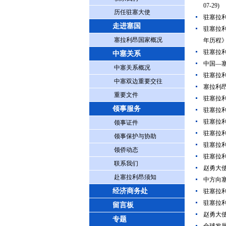
07-29)
历任驻塞大使
驻塞拉利
走进塞国
驻塞拉
塞拉利昂国家概况
年历程
驻塞拉
中塞关系
中国—
中塞关系概况
驻塞拉利
中塞双边重要交往
塞拉利
重要文件
驻塞拉
领事服务
驻塞拉
驻塞拉
领事证件
驻塞拉
领事保护与协助
驻塞拉
领侨动态
驻塞拉
联系我们
赵勇大使
赴塞拉利昂须知
中方向
经济商务处
驻塞拉
驻塞拉
留言板
赵勇大
专题