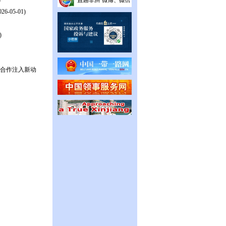
)
026-05-01)
)
塞合作注入新动